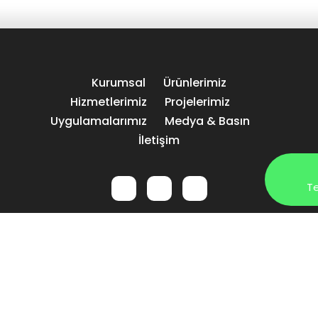
Kurumsal
Ürünlerimiz
Hizmetlerimiz
Projelerimiz
Uygulamalarımız
Medya & Basın
İletişim
Te
+90 (216) 540 87 00
its@itsgrup.com.tr
|