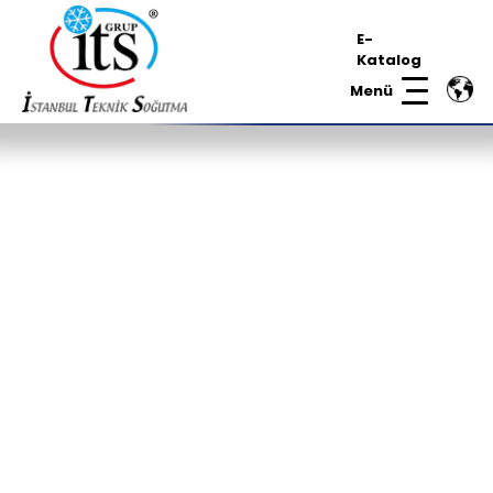
E-
Katalog
Menü