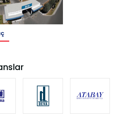
aç
anslar