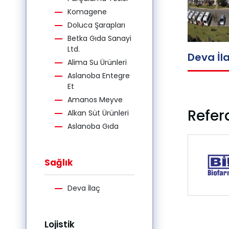
Komagene
Doluca Şarapları
Betka Gıda Sanayi
Ltd.
Deva İl
Alima Su Ürünleri
Aslanoba Entegre
Et
Amanos Meyve
Refer
Alkan Süt Ürünleri
Aslanoba Gıda
Sağlık
Deva İlaç
Lojistik