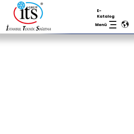
E-
Katalog
Menü