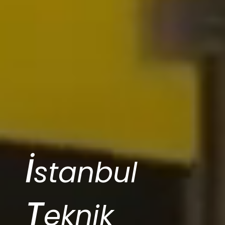
İ
stanbul
T
eknik