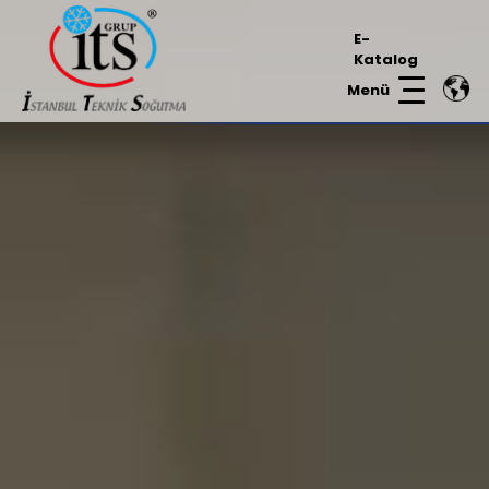
E-
Katalog
Menü