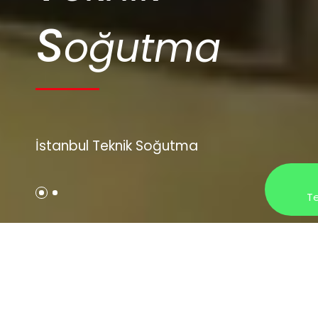
S
oğutma
İstanbul Teknik Soğutma
Te
İTS Grup,
Üretimden Soğuk Depoya
ve